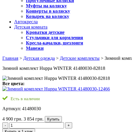
Прогулочные коляски
Муфты на коляску
Конверты в коляску
Козырек на коляску
Автокресла
Детская комната
Кроватки детские
Стульчики для кормления
Кресла-качалки, шезлонги
Манежи
Главная
>
Детская одежда
>
Детские комплекты
> Зимний комп
Зимний комплект Huppa WINTER 41480030-82818
Все цвета:
Есть в наличии
Артикул: 41480030
4 900 грн.
3 854 грн.
Купить
-
+
Купить в 1 клик