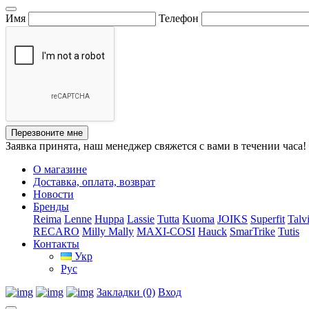
Имя
Телефон
Перезвоните мне
Заявка принята, наш менеджер свяжется с вами в течении часа!
О магазине
Доставка, оплата, возврат
Новости
Бренды
Reima
Lenne
Huppa
Lassie
Tutta
Kuoma
JOIKS
Superfit
Talv
RECARO
Milly Mally
MAXI-COSI
Hauck
SmarTrike
Tutis
Контакты
Укр
Рус
Закладки (0)
Вход