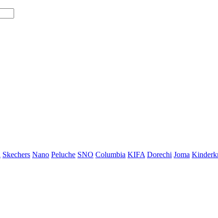
i
Skechers
Nano
Peluche
SNO
Columbia
KIFA
Dorechi
Joma
Kinderkr