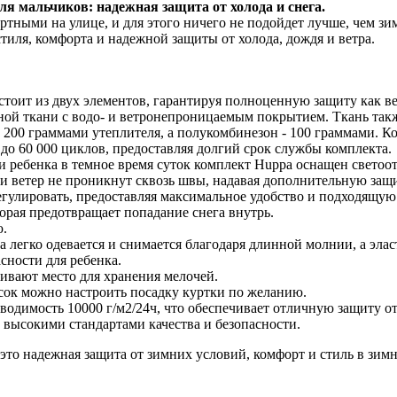
 мальчиков: надежная защита от холода и снега.
тными на улице, и для этого ничего не подойдет лучше, чем з
стиля, комфорта и надежной защиты от холода, дождя и ветра.
стоит из двух элементов, гарантируя полноценную защиту как в
ой ткани с водо- и ветронепроницаемым покрытием. Ткань такж
200 граммами утеплителя, а полукомбинезон - 100 граммами. К
о 60 000 циклов, предоставляя долгий срок службы комплекта.
ти ребенка в темное время суток комплект Huppa оснащен свето
 и ветер не проникнут сквозь швы, надавая дополнительную защи
гулировать, предоставляя максимальное удобство и подходящую 
орая предотвращает попадание снега внутрь.
ю.
а легко одевается и снимается благодаря длинной молнии, а эл
сности для ребенка.
ивают место для хранения мелочей.
ок можно настроить посадку куртки по желанию.
водимость 10000 г/м2/24ч, что обеспечивает отличную защиту от
 высокими стандартами качества и безопасности.
 это надежная защита от зимних условий, комфорт и стиль в зимн