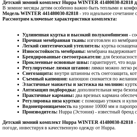
Детский зимний комплект Huppa WINTER 41480030-82818 для
В зимние месяцы детям особенно важно быть теплыми и комфор
Модель WINTER 441480030-82818
- это идеальное сочетание 
Рассмотрим ключевые характеристики комплекта:
Удлиненная куртка и высокий полукомбинезон
- со
Прочная мембранная ткань:
изготовлен из мембранн
Легкий синтетический утеплитель:
куртка оснащена 
Износостойкость мембраны:
мембрана выдерживает д
Брендированные светоотражатели:
для безопаснос
Проклеенные основные швы:
гарантирует, что вода
Регулируемые лямки штанов:
лямки можно легко ре
Снегозащита:
внутри штанины есть снегозащита, кот
Съемный капюшон:
капюшон снимается по желани
Эластичные манжеты и застежка на молнию:
куртк
Антизащип подбородка:
дополнительная мера безопа
Практичные карманы:
два врезных кармана обеспеч
Регулировка низа куртки:
с помощью утяжек и кулис
Водонепроницаемость
на уровне 10000 мм и паропро
Производитель:
Huppa (Эстония) - известный бренд с
Детский зимний комплект Huppa WINTER 41480030-82818
-
погоде, инвестируя в качественную одежду от Huppa.