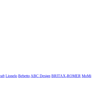
aft
Lionelo
Bebetto
ABC Design
BRITAX-ROMER
MoMi