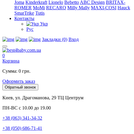
Joma
Kinderkraft
Lionelo
Bebetto
ABC Design
BRITAX-
ROMER
MoMi
RECARO
Milly Mally
MAXI-COSI
Hauck
SmarTrike
Tutis
Контакты
Укр
Рус
Закладки (0)
Вход
0
Корзина
Сумма: 0 грн.
Оформить заказ
Обратный звонок
Киев, ул. Драгоманова, 29 ТЦ Центрум
ПН-ВС с 10.00 до 19.00
+38 (063) 341-34-32
+38 (050) 686-71-41