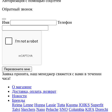
Авторизация с помощью соцсетей
Обратный звонок
Имя
Телефон
Перезвоните мне
Заявка принята, наш менеджер свяжется с вами в течении
часа!
О магазине
Доставка, оплата, возврат
Новости
Бренды
Reima
Lenne
Huppa
Lassie
Tutta
Kuoma
JOIKS
Superfit
Talvi
Skechers
Nano
Peluche
SNO
Columbia
KIFA
Dorechi