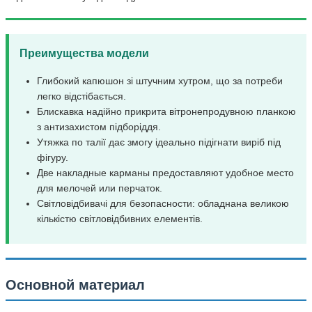
Преимущества модели
Глибокий капюшон зі штучним хутром, що за потреби
легко відстібається.
Блискавка надійно прикрита вітронепродувною планкою
з антизахистом підборіддя.
Утяжка по талії дає змогу ідеально підігнати виріб під
фігуру.
Две накладные карманы предоставляют удобное место
для мелочей или перчаток.
Cвітловідбивачі для безопасности: обладнана великою
кількістю світловідбивних елементів.
Основной материал