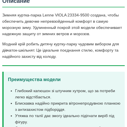
Описание
Зимняя куртка-парка Lenne VIOLA 23334-9500 создана, чтобы
обеспечить девочке непревзойденный комфорт в самую
морозную зиму. Удлиненный покрой этой модели обеспечивает
надежную защиту от зимних ветров и морозов.
Модний крій робить дитячу куртку-парку чудовим вибором для
дівчаток-шкільнят. Це ідеальне поєднання стилю, комфорту та
надійного захисту від холоду.
Преимущества модели
Глибокий капюшон зі штучним хутром, що за потреби
легко відстібається.
Блискавка надійно прикрита вітронепродувною планкою
з антизахистом підборіддя.
Утяжка по талії дає змогу ідеально підігнати виріб під
фігуру.