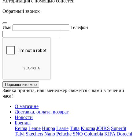
Авторизация с помощью соцсетей
Обратный звонок
Имя
Телефон
Перезвоните мне
Заявка принята, наш менеджер свяжется с вами в течении
часа!
О магазине
Доставка, оплата, возврат
Новости
Бренды
Reima
Lenne
Huppa
Lassie
Tutta
Kuoma
JOIKS
Superfit
Talvi
Skechers
Nano
Peluche
SNO
Columbia
KIFA
Dorechi