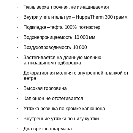
·
Ткань верха прочная, не изнашиваемая
·
Внутри утеплитель пух –
HuppaTherm
300 грамм
·
Подкладка –тафта 100% полиэстер
·
Водонепроницаемость 10 000 мм
·
Воздухопроводимость 10 000
·
Застегивается на длинную молнию
антизащипом подбородка
·
Декоративная молния с внутренней планкой от
ветра
·
Высокая горловина
·
Капюшон не отстегивается
·
Утяжка резинка по кромке капюшона
·
Внутренние утяжки по низу куртки
·
Два врезных кармана