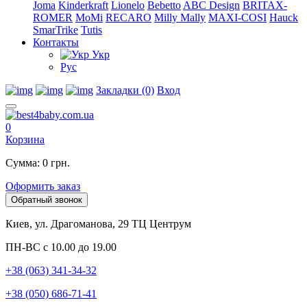
Joma
Kinderkraft
Lionelo
Bebetto
ABC Design
BRITAX-
ROMER
MoMi
RECARO
Milly Mally
MAXI-COSI
Hauck
SmarTrike
Tutis
Контакты
Укр
Рус
Закладки (0)
Вход
0
Корзина
Сумма: 0 грн.
Оформить заказ
Обратный звонок
Киев, ул. Драгоманова, 29 ТЦ Центрум
ПН-ВС с 10.00 до 19.00
+38 (063) 341-34-32
+38 (050) 686-71-41