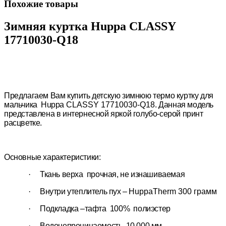
Похожие товары
Зимняя куртка Huppa CLASSY
17710030-Q18
Предлагаем Вам купить детскую зимнюю термо куртку для
мальчика
Huppa
CLASSY
17710030-Q18
. Данная модель
представлена в интернесной яркой голубо-серой принт
расцветке.
Основные характеристики:
·
Ткань верха прочная, не изнашиваемая
·
Внутри утеплитель пух –
HuppaTherm
300 грамм
·
Подкладка –тафта 100% полиэстер
·
Водонепроницаемость 10 000 мм