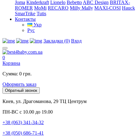
Joma
Kinderkraft
Lionelo
Bebetto
ABC Design
BRITAX-
ROMER
MoMi
RECARO
Milly Mally
MAXI-COSI
Hauck
SmarTrike
Tutis
Контакты
Укр
Рус
Закладки (0)
Вход
0
Корзина
Сумма: 0 грн.
Оформить заказ
Обратный звонок
Киев, ул. Драгоманова, 29 ТЦ Центрум
ПН-ВС с 10.00 до 19.00
+38 (063) 341-34-32
+38 (050) 686-71-41