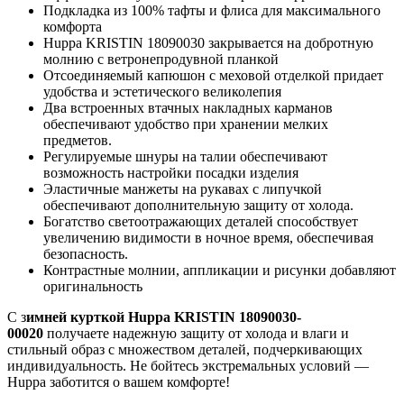
Подкладка из 100% тафты и флиса для максимального
комфорта
Huppa KRISTIN 18090030 закрывается на добротную
молнию с ветронепродувной планкой
Отсоединяемый капюшон с меховой отделкой придает
удобства и эстетического великолепия
Два встроенных втачных накладных карманов
обеспечивают удобство при хранении мелких
предметов.
Регулируемые шнуры на талии обеспечивают
возможность настройки посадки изделия
Эластичные манжеты на рукавах с липучкой
обеспечивают дополнительную защиту от холода.
Богатство светоотражающих деталей способствует
увеличению видимости в ночное время, обеспечивая
безопасность.
Контрастные молнии, аппликации и рисунки добавляют
оригинальность
С з
имней курткой Huppa KRISTIN 18090030-
00020
получаете надежную защиту от холода и влаги и
стильный образ с множеством деталей, подчеркивающих
индивидуальность. Не бойтесь экстремальных условий —
Huppa заботится о вашем комфорте!