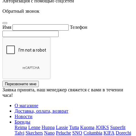
Авторизация с помощью соцсетей
Обратный звонок
Имя
Телефон
Перезвоните мне
Заявка принята, наш менеджер свяжется с вами в течении
часа!
О магазине
Доставка, оплата, возврат
Новости
Бренды
Reima
Lenne
Huppa
Lassie
Tutta
Kuoma
JOIKS
Superfit
Talvi
Skechers
Nano
Peluche
SNO
Columbia
KIFA
Dorechi