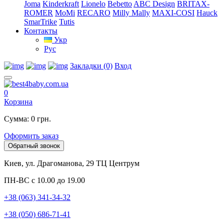
Joma
Kinderkraft
Lionelo
Bebetto
ABC Design
BRITAX-
ROMER
MoMi
RECARO
Milly Mally
MAXI-COSI
Hauck
SmarTrike
Tutis
Контакты
Укр
Рус
Закладки (0)
Вход
0
Корзина
Сумма: 0 грн.
Оформить заказ
Обратный звонок
Киев, ул. Драгоманова, 29 ТЦ Центрум
ПН-ВС с 10.00 до 19.00
+38 (063) 341-34-32
+38 (050) 686-71-41