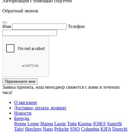
Авторизация с помощью соцсетей
Обратный звонок
Имя
Телефон
Перезвоните мне
Заявка принята, наш менеджер свяжется с вами в течении
часа!
О магазине
Доставка, оплата, возврат
Новости
Бренды
Reima
Lenne
Huppa
Lassie
Tutta
Kuoma
JOIKS
Superfit
Talvi
Skechers
Nano
Peluche
SNO
Columbia
KIFA
Dorechi