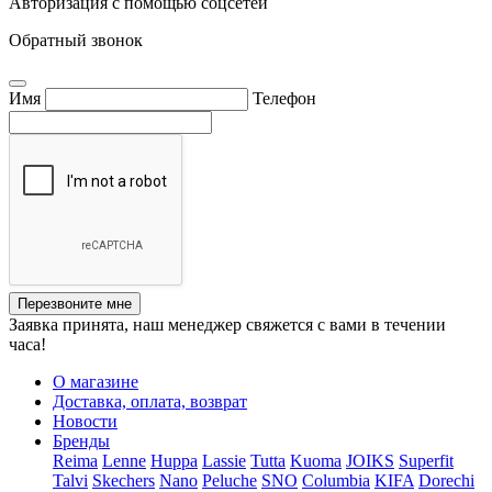
Авторизация с помощью соцсетей
Обратный звонок
Имя
Телефон
Перезвоните мне
Заявка принята, наш менеджер свяжется с вами в течении
часа!
О магазине
Доставка, оплата, возврат
Новости
Бренды
Reima
Lenne
Huppa
Lassie
Tutta
Kuoma
JOIKS
Superfit
Talvi
Skechers
Nano
Peluche
SNO
Columbia
KIFA
Dorechi