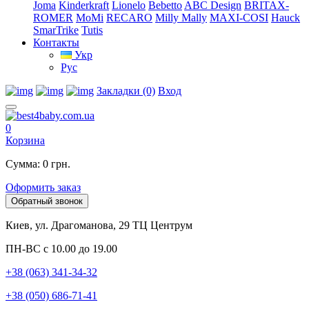
Joma
Kinderkraft
Lionelo
Bebetto
ABC Design
BRITAX-
ROMER
MoMi
RECARO
Milly Mally
MAXI-COSI
Hauck
SmarTrike
Tutis
Контакты
Укр
Рус
Закладки (0)
Вход
0
Корзина
Сумма: 0 грн.
Оформить заказ
Обратный звонок
Киев, ул. Драгоманова, 29 ТЦ Центрум
ПН-ВС с 10.00 до 19.00
+38 (063) 341-34-32
+38 (050) 686-71-41