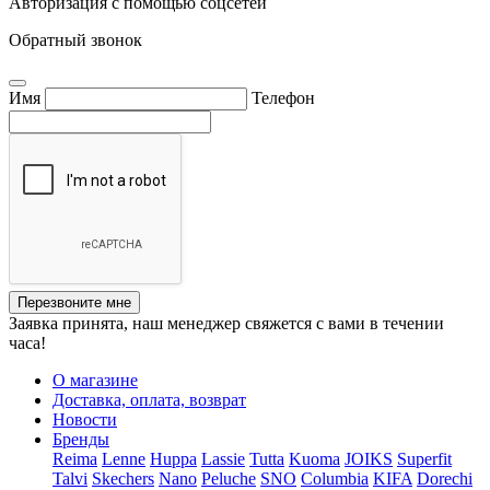
Авторизация с помощью соцсетей
Обратный звонок
Имя
Телефон
Перезвоните мне
Заявка принята, наш менеджер свяжется с вами в течении
часа!
О магазине
Доставка, оплата, возврат
Новости
Бренды
Reima
Lenne
Huppa
Lassie
Tutta
Kuoma
JOIKS
Superfit
Talvi
Skechers
Nano
Peluche
SNO
Columbia
KIFA
Dorechi