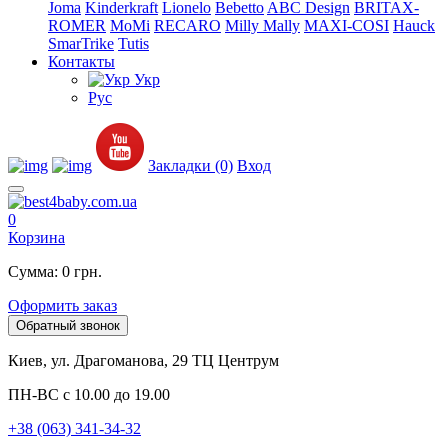
Joma
Kinderkraft
Lionelo
Bebetto
ABC Design
BRITAX-
ROMER
MoMi
RECARO
Milly Mally
MAXI-COSI
Hauck
SmarTrike
Tutis
Контакты
Укр
Рус
Закладки (0)
Вход
0
Корзина
Сумма: 0 грн.
Оформить заказ
Обратный звонок
Киев, ул. Драгоманова, 29 ТЦ Центрум
ПН-ВС с 10.00 до 19.00
+38 (063) 341-34-32