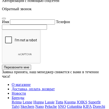
Авторизация с помощью соцсетей
Обратный звонок
Имя
Телефон
Перезвоните мне
Заявка принята, наш менеджер свяжется с вами в течении
часа!
О магазине
Доставка, оплата, возврат
Новости
Бренды
Reima
Lenne
Huppa
Lassie
Tutta
Kuoma
JOIKS
Superfit
Talvi
Skechers
Nano
Peluche
SNO
Columbia
KIFA
Dorechi