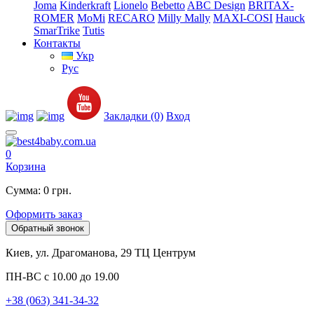
Joma
Kinderkraft
Lionelo
Bebetto
ABC Design
BRITAX-
ROMER
MoMi
RECARO
Milly Mally
MAXI-COSI
Hauck
SmarTrike
Tutis
Контакты
Укр
Рус
Закладки (0)
Вход
0
Корзина
Сумма: 0 грн.
Оформить заказ
Обратный звонок
Киев, ул. Драгоманова, 29 ТЦ Центрум
ПН-ВС с 10.00 до 19.00
+38 (063) 341-34-32