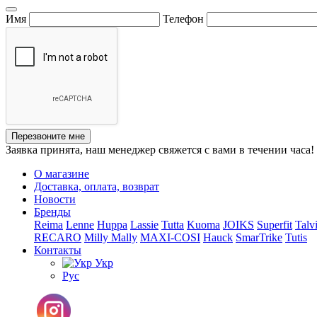
Имя
Телефон
Перезвоните мне
Заявка принята, наш менеджер свяжется с вами в течении часа!
О магазине
Доставка, оплата, возврат
Новости
Бренды
Reima
Lenne
Huppa
Lassie
Tutta
Kuoma
JOIKS
Superfit
Talv
RECARO
Milly Mally
MAXI-COSI
Hauck
SmarTrike
Tutis
Контакты
Укр
Рус