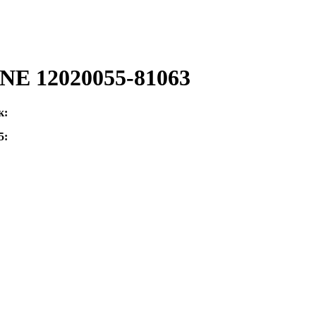
NE 12020055-81063
к:
5: