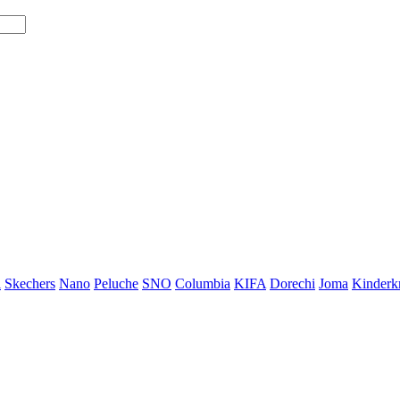
i
Skechers
Nano
Peluche
SNO
Columbia
KIFA
Dorechi
Joma
Kinderkr