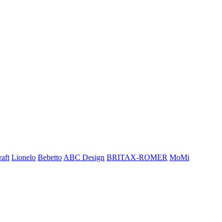
aft
Lionelo
Bebetto
ABC Design
BRITAX-ROMER
MoMi