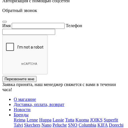
Авторизация с помощью соцсетей
Обратный звонок
Имя
Телефон
Перезвоните мне
Заявка принята, наш менеджер свяжется с вами в течении
часа!
О магазине
Доставка, оплата, возврат
Новости
Бренды
Reima
Lenne
Huppa
Lassie
Tutta
Kuoma
JOIKS
Superfit
Talvi
Skechers
Nano
Peluche
SNO
Columbia
KIFA
Dorechi