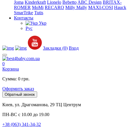
Joma
Kinderkraft
Lionelo
Bebetto
ABC Design
BRITAX-
ROMER
MoMi
RECARO
Milly Mally
MAXI-COSI
Hauck
SmarTrike
Tutis
Контакты
Укр
Рус
Закладки (0)
Вход
0
Корзина
Сумма: 0 грн.
Оформить заказ
Обратный звонок
Киев, ул. Драгоманова, 29 ТЦ Центрум
ПН-ВС с 10.00 до 19.00
+38 (063) 341-34-32