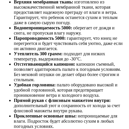
Верхняя мембранная ткань:
изготовлено из
высококачественной мембранной ткани, которая
предоставляет надежную преграду от влаги и ветра.
Гарантирует, что ребенок останется сухим и теплым
даже в самую сырую погоду.
Водонепроницаемость 5000:
оберегает от дождя и
снега, не пропуская влагу наружу.
Паропроводимость 5000:
гарантирует, что юнец не
перегреется и будет чувствовать себя уютно, даже если
он активно двигается.
Утеплитель 300 грамм:
подходит для низких
температур, выдерживая до -30°C.
Отстегивающийся капюшон:
капюшон съемный,
позволяет адаптировать пальто к погодным условиям.
Без меховой опушки он делает образ более строгим и
стильным.
Удобная горловина:
пальто оборудовано высокой и
удобной горловиной, которая предотвращает
проникновение ветра и холодного воздуха.
Прямой рукав с флисовым манжетом внутри:
дополнительный уют и сохранность от холода за счет
флисовой манжеты внутри рукава.
Проклеенные основные швы:
непроницаемые для
влаги. Подросток будет абсолютно сухим в любых
погодных условиях.