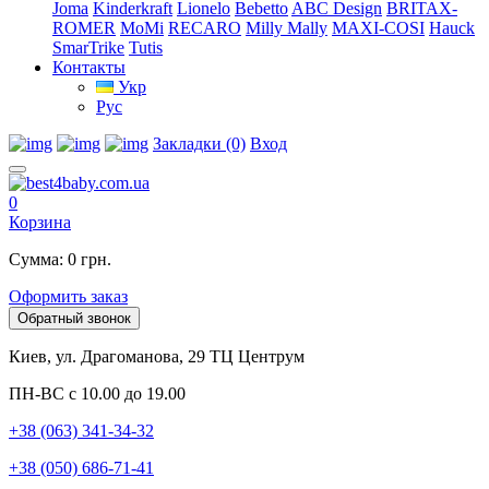
Joma
Kinderkraft
Lionelo
Bebetto
ABC Design
BRITAX-
ROMER
MoMi
RECARO
Milly Mally
MAXI-COSI
Hauck
SmarTrike
Tutis
Контакты
Укр
Рус
Закладки (0)
Вход
0
Корзина
Сумма: 0 грн.
Оформить заказ
Обратный звонок
Киев, ул. Драгоманова, 29 ТЦ Центрум
ПН-ВС с 10.00 до 19.00
+38 (063) 341-34-32
+38 (050) 686-71-41