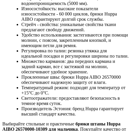
водонепроницаемость (5000 мм).
Износостойкость: высокие показатели
износостойкости - 60 000 циклов, брюки Huppa
AIBO гарантируют долгий срок службы.
Стрейч - свойства: уникальные свойства ткани
предлагают свободу движений.
Удобство использования: застегиваются при помощи
молнии, с поясом, закрепленным кнопкой, и
имеющим петли для ремня.
Регулировка по талии: резинка утяжка для
идеальной посадки и регулировки ширины по талии.
Множество карманов: два передних кармана и
задний карман, все с застежкой на молнии,
обеспечивают удобное хранение.
Проклеенные швы: брюки Huppa AIBO 26570000
обеспечивают надежную защиту от влаги.
Температурный режим: подходят для температур от
+15°C до 0°C.
Светоотражатели: предоставляют безопасность в
темное время суток.
Производитель Эстония: бренд Huppa гарантирует
высший стандарт качества.
Выбирайте стильные и практичные
брюки штаны Huppa
AIBO 26570000-10309 для мальчика
. Покупайте качество от