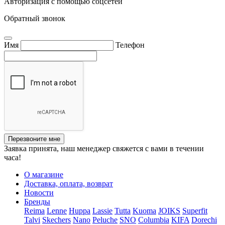
Авторизация с помощью соцсетей
Обратный звонок
Имя
Телефон
Перезвоните мне
Заявка принята, наш менеджер свяжется с вами в течении
часа!
О магазине
Доставка, оплата, возврат
Новости
Бренды
Reima
Lenne
Huppa
Lassie
Tutta
Kuoma
JOIKS
Superfit
Talvi
Skechers
Nano
Peluche
SNO
Columbia
KIFA
Dorechi