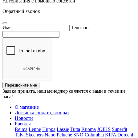
Авторизация с помощью соцсетей
Обратный звонок
Имя
Телефон
Перезвоните мне
Заявка принята, наш менеджер свяжется с вами в течении
часа!
О магазине
Доставка, оплата, возврат
Новости
Бренды
Reima
Lenne
Huppa
Lassie
Tutta
Kuoma
JOIKS
Superfit
Talvi
Skechers
Nano
Peluche
SNO
Columbia
KIFA
Dorechi