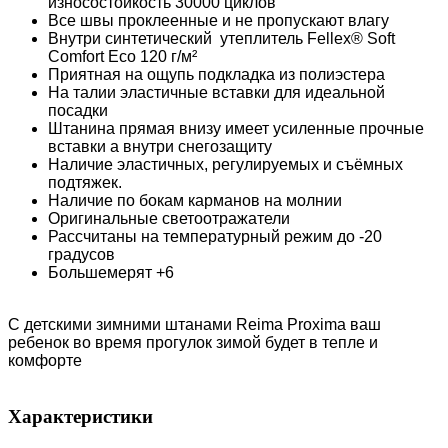
износостойкость 30000 циклов
Все швы проклеенные и не пропускают влагу
Внутри синтетический утеплитель Fellex® Soft
Comfort Eco 120 г/м²
Приятная на ощупь подкладка из полиэстера
На талии эластичные вставки для идеальной
посадки
Штанина прямая внизу имеет усиленные прочные
вставки а внутри снегозащиту
Наличие эластичных, регулируемых и съёмных
подтяжек.
Наличие по бокам карманов на молнии
Оригинальные светоотражатели
Рассчитаны на температурный режим до -20
градусов
Большемерят +6
С детскими зимними штанами Reima Proxima ваш
ребенок во время прогулок зимой будет в тепле и
комфорте
Характеристики