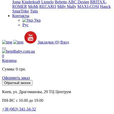
Joma
Kinderkraft
Lionelo
Bebetto
ABC Design
BRITAX-
ROMER
MoMi
RECARO
Milly Mally
MAXI-COSI
Hauck
SmarTrike
Tutis
Контакты
Укр
Рус
Закладки (0)
Вход
0
Корзина
Сумма: 0 грн.
Оформить заказ
Обратный звонок
Киев, ул. Драгоманова, 29 ТЦ Центрум
ПН-ВС с 10.00 до 19.00
+38 (063) 341-34-32