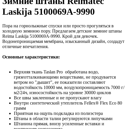
Зимние штаны Reimatec
Laskija 5100069A-9990
Пора на горнолыжные спуски или просто прогуляться в
холодную зимнюю пору. Предлагаем детские зимние штаны
Reima Laskija 5100069A-9990. Крой для девочек.
Водонепроницаемая мембрана, изысканный дизайн, создадут
отличные впечатления.
Основные характеристики:
Верхняя ткань Taslan Pro обработана водо,
грязеотталкивающими веществами, не продувается
ветром но "дышит", ее показатели составляют
водостойкость 10000 мм, воздухопроницаемость 7000 г/
м2/24ч, износостойкость на уровне 30000 циклов
Все швы заклеенные и не пропускают влагу
Внутри синтетический утеплитель Fellex® Flex Eco 80
грамм
Приятная на ощупь подкладка из полиэстера
Штаны в области талии регулируются липучками
Штанина прямая, внизу усиленные вставки и
внутренняя снегозащита