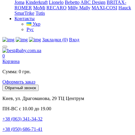
Joma
Kinderkraft
Lionelo
Bebetto
ABC Design
BRITAX-
ROMER
MoMi
RECARO
Milly Mally
MAXI-COSI
Hauck
SmarTrike
Tutis
Контакты
Укр
Рус
Закладки (0)
Вход
0
Корзина
Сумма: 0 грн.
Оформить заказ
Обратный звонок
Киев, ул. Драгоманова, 29 ТЦ Центрум
ПН-ВС с 10.00 до 19.00
+38 (063) 341-34-32
+38 (050) 686-71-41