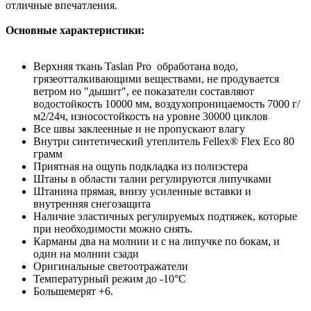
отличные впечатления.
Основные характеристики:
Верхняя ткань Taslan Pro обработана водо,
грязеотталкивающими веществами, не продувается
ветром но "дышит", ее показатели составляют
водостойкость 10000 мм, воздухопроницаемость 7000 г/
м2/24ч, износостойкость на уровне 30000 циклов
Все швы заклеенные и не пропускают влагу
Внутри синтетический утеплитель Fellex® Flex Eco 80
грамм
Приятная на ощупь подкладка из полиэстера
Штаны в области талии регулируются липучками
Штанина прямая, внизу усиленные вставки и
внутренняя снегозащита
Наличие эластичных регулируемых подтяжек, которые
при необходимости можно снять.
Карманы два на молнии и с на липучке по бокам, и
один на молнии сзади
Оригинальные светоотражатели
Температурный режим до -10°С
Большемерят +6.