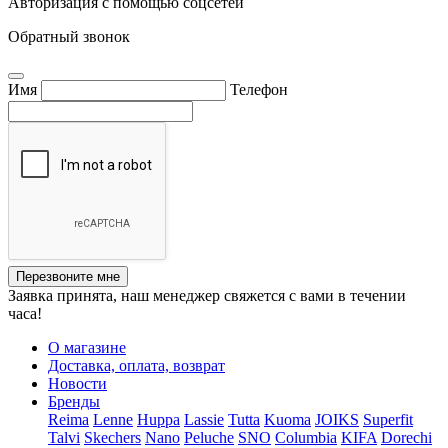
Авторизация с помощью соцсетей
Обратный звонок
Имя
Телефон
Перезвоните мне
Заявка принята, наш менеджер свяжется с вами в течении
часа!
О магазине
Доставка, оплата, возврат
Новости
Бренды
Reima
Lenne
Huppa
Lassie
Tutta
Kuoma
JOIKS
Superfit
Talvi
Skechers
Nano
Peluche
SNO
Columbia
KIFA
Dorechi