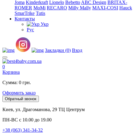
Joma
Kinderkraft
Lionelo
Bebetto
ABC Design
BRITAX-
ROMER
MoMi
RECARO
Milly Mally
MAXI-COSI
Hauck
SmarTrike
Tutis
Контакты
Укр
Рус
Закладки (0)
Вход
0
Корзина
Сумма: 0 грн.
Оформить заказ
Обратный звонок
Киев, ул. Драгоманова, 29 ТЦ Центрум
ПН-ВС с 10.00 до 19.00
+38 (063) 341-34-32