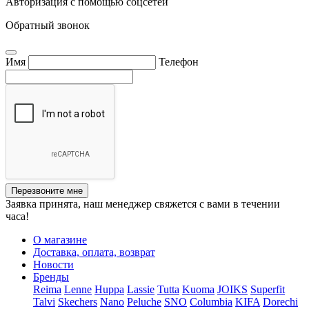
Авторизация с помощью соцсетей
Обратный звонок
Имя
Телефон
Перезвоните мне
Заявка принята, наш менеджер свяжется с вами в течении
часа!
О магазине
Доставка, оплата, возврат
Новости
Бренды
Reima
Lenne
Huppa
Lassie
Tutta
Kuoma
JOIKS
Superfit
Talvi
Skechers
Nano
Peluche
SNO
Columbia
KIFA
Dorechi