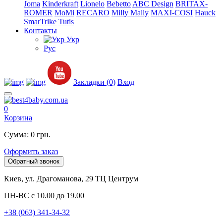
Joma
Kinderkraft
Lionelo
Bebetto
ABC Design
BRITAX-
ROMER
MoMi
RECARO
Milly Mally
MAXI-COSI
Hauck
SmarTrike
Tutis
Контакты
Укр
Рус
Закладки (0)
Вход
0
Корзина
Сумма: 0 грн.
Оформить заказ
Обратный звонок
Киев, ул. Драгоманова, 29 ТЦ Центрум
ПН-ВС с 10.00 до 19.00
+38 (063) 341-34-32