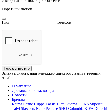
Авторизация с помощью соцсетей
Обратный звонок
Имя
Телефон
Перезвоните мне
Заявка принята, наш менеджер свяжется с вами в течении
часа!
О магазине
Доставка, оплата, возврат
Новости
Бренды
Reima
Lenne
Huppa
Lassie
Tutta
Kuoma
JOIKS
Superfit
Talvi
Skechers
Nano
Peluche
SNO
Columbia
KIFA
Dorechi