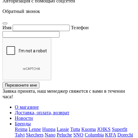
Авторизация с помощью соцсетей
Обратный звонок
Имя
Телефон
Перезвоните мне
Заявка принята, наш менеджер свяжется с вами в течении
часа!
О магазине
Доставка, оплата, возврат
Новости
Бренды
Reima
Lenne
Huppa
Lassie
Tutta
Kuoma
JOIKS
Superfit
Talvi
Skechers
Nano
Peluche
SNO
Columbia
KIFA
Dorechi