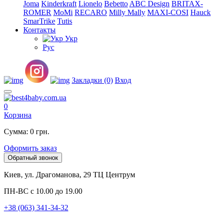
Joma
Kinderkraft
Lionelo
Bebetto
ABC Design
BRITAX-
ROMER
MoMi
RECARO
Milly Mally
MAXI-COSI
Hauck
SmarTrike
Tutis
Контакты
Укр
Рус
Закладки (0)
Вход
0
Корзина
Сумма: 0 грн.
Оформить заказ
Обратный звонок
Киев, ул. Драгоманова, 29 ТЦ Центрум
ПН-ВС с 10.00 до 19.00
+38 (063) 341-34-32