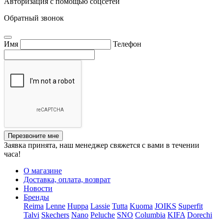
Авторизация с помощью соцсетей
Обратный звонок
Имя
Телефон
Перезвоните мне
Заявка принята, наш менеджер свяжется с вами в течении
часа!
О магазине
Доставка, оплата, возврат
Новости
Бренды
Reima
Lenne
Huppa
Lassie
Tutta
Kuoma
JOIKS
Superfit
Talvi
Skechers
Nano
Peluche
SNO
Columbia
KIFA
Dorechi