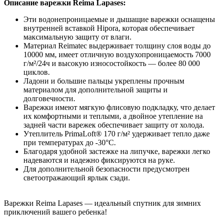
Описание варежки Reima Lapases:
Эти водонепроницаемые и дышащие варежки оснащены
внутренней вставкой Hipora, которая обеспечивает
максимальную защиту от влаги.
Материал Reimatec выдерживает толщину слоя воды до
10000 мм, имеет отличную воздухопроницаемость 7000
г/м²/24ч и высокую износостойкость — более 80 000
циклов.
Ладони и большие пальцы укреплены прочным
материалом для дополнительной защиты и
долговечности.
Варежки имеют мягкую флисовую подкладку, что делает
их комфортными и теплыми, а двойное утепление на
задней части варежек обеспечивает защиту от холода.
Утеплитель PrimaLoft® 170 г/м² удерживает тепло даже
при температурах до -30°C.
Благодаря удобной застежке на липучке, варежки легко
надеваются и надежно фиксируются на руке.
Для дополнительной безопасности предусмотрен
светоотражающий ярлык сзади.
Варежки Reima Lapases — идеальный спутник для зимних
приключений вашего ребенка!