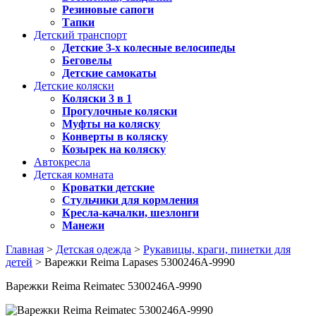
Резиновые сапоги
Тапки
Детский транспорт
Детские 3-х колесные велосипеды
Беговелы
Детские самокаты
Детские коляски
Коляски 3 в 1
Прогулочные коляски
Муфты на коляску
Конверты в коляску
Козырек на коляску
Автокресла
Детская комната
Кроватки детские
Стульчики для кормления
Кресла-качалки, шезлонги
Манежи
Главная
>
Детская одежда
>
Рукавицы, краги, пинетки для
детей
> Варежки Reima Lapases 5300246A-9990
Варежки Reima Reimatec 5300246A-9990