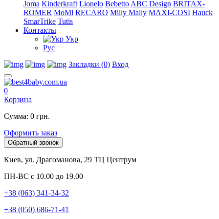
Joma
Kinderkraft
Lionelo
Bebetto
ABC Design
BRITAX-
ROMER
MoMi
RECARO
Milly Mally
MAXI-COSI
Hauck
SmarTrike
Tutis
Контакты
Укр
Рус
Закладки (0)
Вход
0
Корзина
Сумма: 0 грн.
Оформить заказ
Обратный звонок
Киев, ул. Драгоманова, 29 ТЦ Центрум
ПН-ВС с 10.00 до 19.00
+38 (063) 341-34-32
+38 (050) 686-71-41