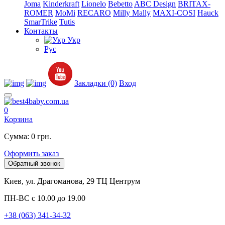
Joma
Kinderkraft
Lionelo
Bebetto
ABC Design
BRITAX-
ROMER
MoMi
RECARO
Milly Mally
MAXI-COSI
Hauck
SmarTrike
Tutis
Контакты
Укр
Рус
Закладки (0)
Вход
0
Корзина
Сумма: 0 грн.
Оформить заказ
Обратный звонок
Киев, ул. Драгоманова, 29 ТЦ Центрум
ПН-ВС с 10.00 до 19.00
+38 (063) 341-34-32