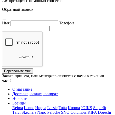
Авторизация с помощью соцсетей
Обратный звонок
Имя
Телефон
Перезвоните мне
Заявка принята, наш менеджер свяжется с вами в течении
часа!
О магазине
Доставка, оплата, возврат
Новости
Бренды
Reima
Lenne
Huppa
Lassie
Tutta
Kuoma
JOIKS
Superfit
Talvi
Skechers
Nano
Peluche
SNO
Columbia
KIFA
Dorechi