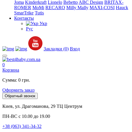
Joma
Kinderkraft
Lionelo
Bebetto
ABC Design
BRITAX-
ROMER
MoMi
RECARO
Milly Mally
MAXI-COSI
Hauck
SmarTrike
Tutis
Контакты
Укр
Рус
Закладки (0)
Вход
0
Корзина
Сумма: 0 грн.
Оформить заказ
Обратный звонок
Киев, ул. Драгоманова, 29 ТЦ Центрум
ПН-ВС с 10.00 до 19.00
+38 (063) 341-34-32