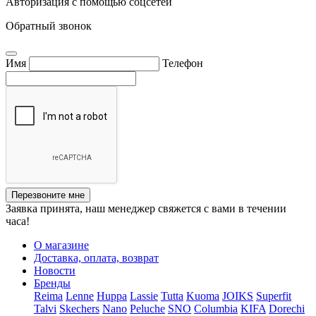
Авторизация с помощью соцсетей
Обратный звонок
Имя
Телефон
Перезвоните мне
Заявка принята, наш менеджер свяжется с вами в течении
часа!
О магазине
Доставка, оплата, возврат
Новости
Бренды
Reima
Lenne
Huppa
Lassie
Tutta
Kuoma
JOIKS
Superfit
Talvi
Skechers
Nano
Peluche
SNO
Columbia
KIFA
Dorechi