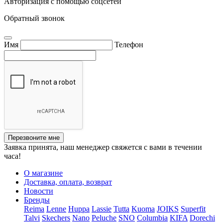
Авторизация с помощью соцсетей
Обратный звонок
Имя
Телефон
Перезвоните мне
Заявка принята, наш менеджер свяжется с вами в течении
часа!
О магазине
Доставка, оплата, возврат
Новости
Бренды
Reima
Lenne
Huppa
Lassie
Tutta
Kuoma
JOIKS
Superfit
Talvi
Skechers
Nano
Peluche
SNO
Columbia
KIFA
Dorechi