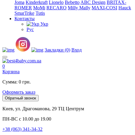
Joma
Kinderkraft
Lionelo
Bebetto
ABC Design
BRITAX-
ROMER
MoMi
RECARO
Milly Mally
MAXI-COSI
Hauck
SmarTrike
Tutis
Контакты
Укр
Рус
Закладки (0)
Вход
0
Корзина
Сумма: 0 грн.
Оформить заказ
Обратный звонок
Киев, ул. Драгоманова, 29 ТЦ Центрум
ПН-ВС с 10.00 до 19.00
+38 (063) 341-34-32