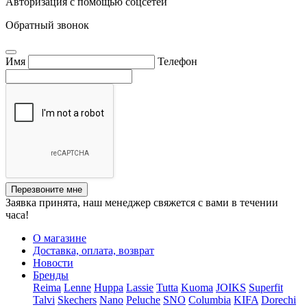
Авторизация с помощью соцсетей
Обратный звонок
Имя
Телефон
Перезвоните мне
Заявка принята, наш менеджер свяжется с вами в течении
часа!
О магазине
Доставка, оплата, возврат
Новости
Бренды
Reima
Lenne
Huppa
Lassie
Tutta
Kuoma
JOIKS
Superfit
Talvi
Skechers
Nano
Peluche
SNO
Columbia
KIFA
Dorechi