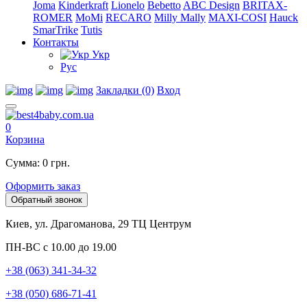
Joma
Kinderkraft
Lionelo
Bebetto
ABC Design
BRITAX-
ROMER
MoMi
RECARO
Milly Mally
MAXI-COSI
Hauck
SmarTrike
Tutis
Контакты
Укр
Рус
Закладки (0)
Вход
0
Корзина
Сумма: 0 грн.
Оформить заказ
Обратный звонок
Киев, ул. Драгоманова, 29 ТЦ Центрум
ПН-ВС с 10.00 до 19.00
+38 (063) 341-34-32
+38 (050) 686-71-41