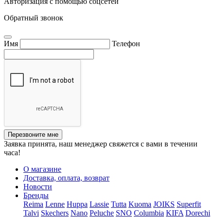
Авторизация с помощью соцсетей
Обратный звонок
Имя
Телефон
Перезвоните мне
Заявка принята, наш менеджер свяжется с вами в течении
часа!
О магазине
Доставка, оплата, возврат
Новости
Бренды
Reima
Lenne
Huppa
Lassie
Tutta
Kuoma
JOIKS
Superfit
Talvi
Skechers
Nano
Peluche
SNO
Columbia
KIFA
Dorechi