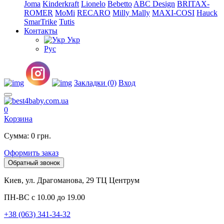
Joma
Kinderkraft
Lionelo
Bebetto
ABC Design
BRITAX-
ROMER
MoMi
RECARO
Milly Mally
MAXI-COSI
Hauck
SmarTrike
Tutis
Контакты
Укр
Рус
Закладки (0)
Вход
0
Корзина
Сумма: 0 грн.
Оформить заказ
Обратный звонок
Киев, ул. Драгоманова, 29 ТЦ Центрум
ПН-ВС с 10.00 до 19.00
+38 (063) 341-34-32