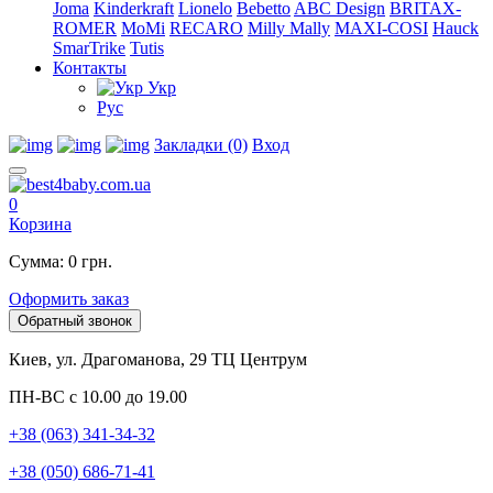
Joma
Kinderkraft
Lionelo
Bebetto
ABC Design
BRITAX-
ROMER
MoMi
RECARO
Milly Mally
MAXI-COSI
Hauck
SmarTrike
Tutis
Контакты
Укр
Рус
Закладки (0)
Вход
0
Корзина
Сумма: 0 грн.
Оформить заказ
Обратный звонок
Киев, ул. Драгоманова, 29 ТЦ Центрум
ПН-ВС с 10.00 до 19.00
+38 (063) 341-34-32
+38 (050) 686-71-41