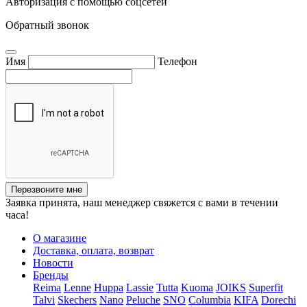
Авторизация с помощью соцсетей
Обратный звонок
Имя
Телефон
Перезвоните мне
Заявка принята, наш менеджер свяжется с вами в течении
часа!
О магазине
Доставка, оплата, возврат
Новости
Бренды
Reima
Lenne
Huppa
Lassie
Tutta
Kuoma
JOIKS
Superfit
Talvi
Skechers
Nano
Peluche
SNO
Columbia
KIFA
Dorechi