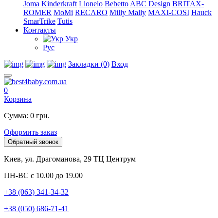
Joma
Kinderkraft
Lionelo
Bebetto
ABC Design
BRITAX-
ROMER
MoMi
RECARO
Milly Mally
MAXI-COSI
Hauck
SmarTrike
Tutis
Контакты
Укр
Рус
Закладки (0)
Вход
0
Корзина
Сумма: 0 грн.
Оформить заказ
Обратный звонок
Киев, ул. Драгоманова, 29 ТЦ Центрум
ПН-ВС с 10.00 до 19.00
+38 (063) 341-34-32
+38 (050) 686-71-41