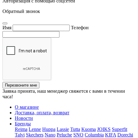
Авторизация с помощью соцсетей
Обратный звонок
Имя
Телефон
Перезвоните мне
Заявка принята, наш менеджер свяжется с вами в течении
часа!
О магазине
Доставка, оплата, возврат
Новости
Бренды
Reima
Lenne
Huppa
Lassie
Tutta
Kuoma
JOIKS
Superfit
Talvi
Skechers
Nano
Peluche
SNO
Columbia
KIFA
Dorechi