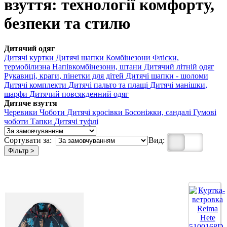
взуття: технології комфорту,
безпеки та стилю
Дитячий одяг
Дитячі куртки
Дитячі шапки
Комбінезони
Фліски,
термобілизна
Напівкомбінезони, штани
Дитячий літній одяг
Рукавиці, краги, пінетки для дітей
Дитячі шапки - шоломи
Дитячі комплекти
Дитячі пальто та плащі
Дитячі манішки,
шарфи
Дитячий повсякденний одяг
Дитяче взуття
Черевики
Чоботи
Дитячі кросівки
Босоніжки, сандалі
Гумові
чоботи
Тапки
Дитячі туфлі
Сортувати за:
Вид:
Фільтр >