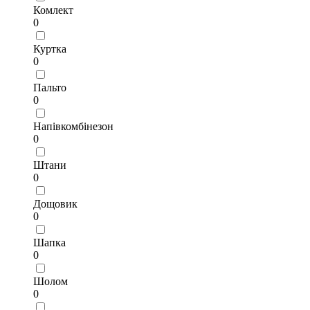
Комлект
0
Куртка
0
Пальто
0
Напівкомбінезон
0
Штани
0
Дощовик
0
Шапка
0
Шолом
0