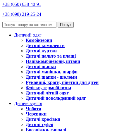
+38 (050) 638-40-91
+38 (098) 219-25-24
Пошук
Дитячий одяг
Комбінезони
Дитячі комплекти
Дитячі куртки
Дитячі пальто та плащі
Напівкомбінезони, штани
Дитячі шапки
Дитячі манішки, шарфи
Дитячі шапки - шоломи
Рукавиці, краги, пінетки для дітей
Фліски, термобілизна
Дитячий літній одяг
Дитячий повсякденний одяг
Дитяче взуття
Чоботи
Черевики
Дитячі кросівки
Дитячі туфлі
Босоніжки, сандалі