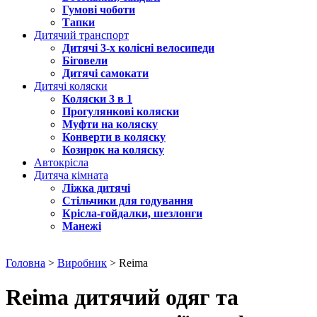
Гумові чоботи
Тапки
Дитячий транспорт
Дитячі 3-х колісні велосипеди
Біговели
Дитячі самокати
Дитячі коляски
Коляски 3 в 1
Прогулянкові коляски
Муфти на коляску
Конверти в коляску
Козирок на коляску
Автокрісла
Дитяча кімната
Ліжка дитячі
Стільчики для годування
Крісла-гойдалки, шезлонги
Манежі
Головна
>
Виробник
> Reima
Reima дитячий одяг та