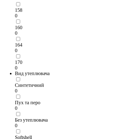
158
0
160
0
164
0
170
0
Вид утеплювача
Синтетичний
0
Пух та перо
0
Без утеплювача
0
Softshell