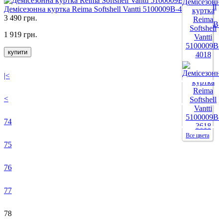
Демісезонна куртка Reima Softshell Vantti 5100009B-4203
3 490 грн.
1 919 грн.
Все цвета
купити
|<
<
74
Все цвета
75
76
77
78