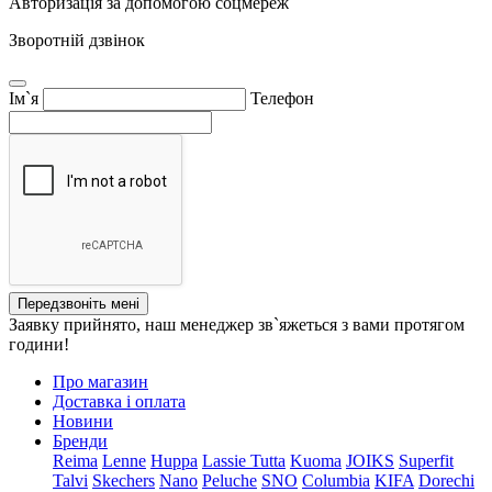
Авторизація за допомогою соцмереж
Зворотній дзвінок
Ім`я
Телефон
Передзвоніть мені
Заявку прийнято, наш менеджер зв`яжеться з вами протягом
години!
Про магазин
Доставка і оплата
Новини
Бренди
Reima
Lenne
Huppa
Lassie
Tutta
Kuoma
JOIKS
Superfit
Talvi
Skechers
Nano
Peluche
SNO
Columbia
KIFA
Dorechi