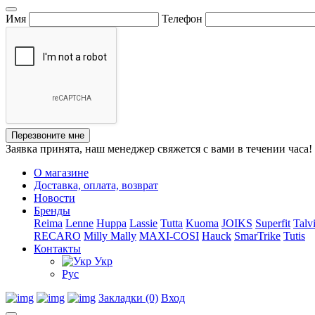
Имя
Телефон
Перезвоните мне
Заявка принята, наш менеджер свяжется с вами в течении часа!
О магазине
Доставка, оплата, возврат
Новости
Бренды
Reima
Lenne
Huppa
Lassie
Tutta
Kuoma
JOIKS
Superfit
Talv
RECARO
Milly Mally
MAXI-COSI
Hauck
SmarTrike
Tutis
Контакты
Укр
Рус
Закладки (0)
Вход