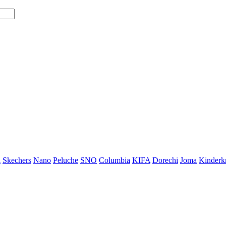
i
Skechers
Nano
Peluche
SNO
Columbia
KIFA
Dorechi
Joma
Kinderkr