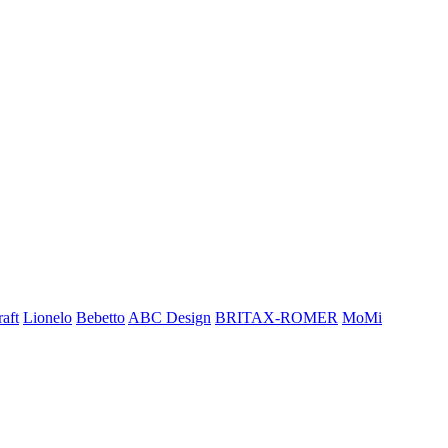
aft
Lionelo
Bebetto
ABC Design
BRITAX-ROMER
MoMi