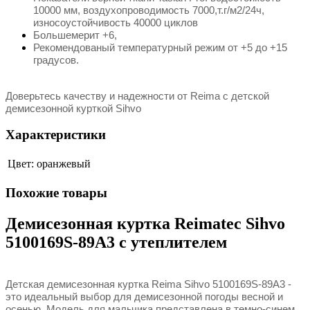
10000 мм, воздухопроводимость 7000,т.г/м2/24ч,
износоустойчивость 40000 циклов
Большемерит +6,
Рекомендованый температурный режим от +5 до +15
градусов.
Доверьтесь качеству и надежности от Reima с д
етской
демисезонной курткой Sihvo
Характеристики
Цвет:
оранжевый
Похожие товары
Демисезонная куртка Reimatec Sihvo
5100169S-89A3 с утеплителем
Детская демисезонная куртка Reima Sihvo 5100169S-89A3
-
это идеальный выбор для демисезонной погоды весной и
осенью. Модель для мальчика представлена в темно-синем