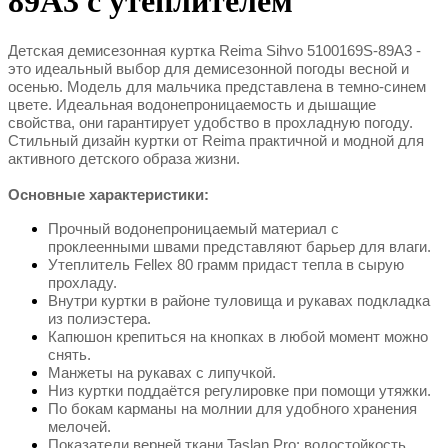
89A3 с утеплителем
Детская демисезонная куртка Reima Sihvo 5100169S-89A3
-
это идеальный выбор для демисезонной погоды весной и
осенью. Модель для мальчика представлена в темно-синем
цвете. Идеальная водонепроницаемость и дышащие
свойства, они гарантирует удобство в прохладную погоду.
Стильный дизайн куртки от Reima практичной и модной для
активного детского образа жизни.
Основные характеристики:
Прочный водонепроницаемый материал с
проклеенными швами представляют барьер для влаги.
Утеплитель Fellex 80 грамм придаст тепла в сырую
прохладу.
Внутри куртки в районе туловища и рукавах подкладка
из полиэстера.
Капюшон крепиться на кнопках в любой момент можно
снять.
Манжеты на рукавах с липучкой.
Низ куртки поддаётся регулировке при помощи утяжки.
По бокам карманы на молнии для удобного хранения
мелочей.
Показатели верней ткани Taslan Pro: водостойкость