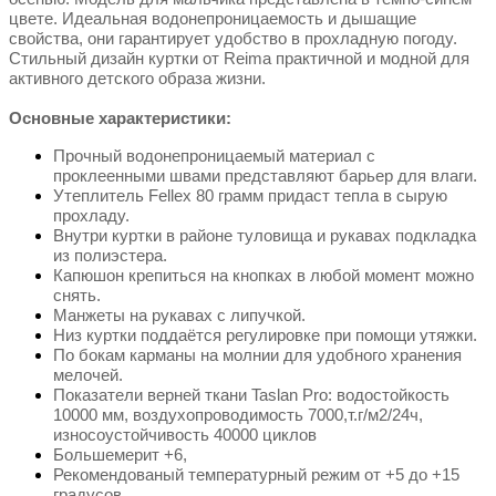
цвете. Идеальная водонепроницаемость и дышащие
свойства, они гарантирует удобство в прохладную погоду.
Стильный дизайн куртки от Reima практичной и модной для
активного детского образа жизни.
Основные характеристики:
Прочный водонепроницаемый материал с
проклеенными швами представляют барьер для влаги.
Утеплитель Fellex 80 грамм придаст тепла в сырую
прохладу.
Внутри куртки в районе туловища и рукавах подкладка
из полиэстера.
Капюшон крепиться на кнопках в любой момент можно
снять.
Манжеты на рукавах с липучкой.
Низ куртки поддаётся регулировке при помощи утяжки.
По бокам карманы на молнии для удобного хранения
мелочей.
Показатели верней ткани Taslan Pro: водостойкость
10000 мм, воздухопроводимость 7000,т.г/м2/24ч,
износоустойчивость 40000 циклов
Большемерит +6,
Рекомендованый температурный режим от +5 до +15
градусов.