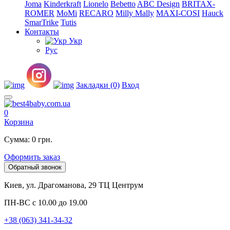
Joma
Kinderkraft
Lionelo
Bebetto
ABC Design
BRITAX-
ROMER
MoMi
RECARO
Milly Mally
MAXI-COSI
Hauck
SmarTrike
Tutis
Контакты
Укр
Рус
Закладки (0)
Вход
0
Корзина
Сумма: 0 грн.
Оформить заказ
Обратный звонок
Киев, ул. Драгоманова, 29 ТЦ Центрум
ПН-ВС с 10.00 до 19.00
+38 (063) 341-34-32