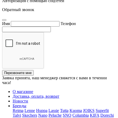
Авторизация с помощью соцсетей
Обратный звонок
Имя
Телефон
Перезвоните мне
Заявка принята, наш менеджер свяжется с вами в течении
часа!
О магазине
Доставка, оплата, возврат
Новости
Бренды
Reima
Lenne
Huppa
Lassie
Tutta
Kuoma
JOIKS
Superfit
Talvi
Skechers
Nano
Peluche
SNO
Columbia
KIFA
Dorechi