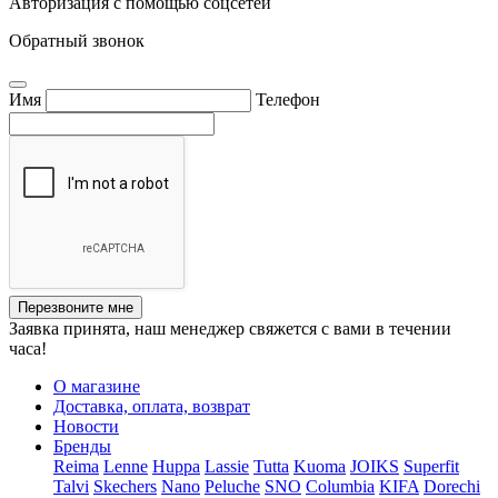
Авторизация с помощью соцсетей
Обратный звонок
Имя
Телефон
Перезвоните мне
Заявка принята, наш менеджер свяжется с вами в течении
часа!
О магазине
Доставка, оплата, возврат
Новости
Бренды
Reima
Lenne
Huppa
Lassie
Tutta
Kuoma
JOIKS
Superfit
Talvi
Skechers
Nano
Peluche
SNO
Columbia
KIFA
Dorechi