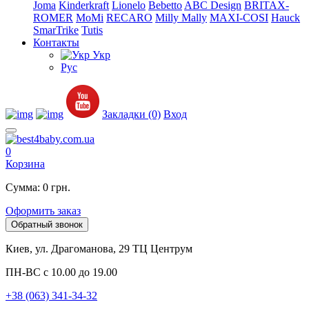
Joma
Kinderkraft
Lionelo
Bebetto
ABC Design
BRITAX-
ROMER
MoMi
RECARO
Milly Mally
MAXI-COSI
Hauck
SmarTrike
Tutis
Контакты
Укр
Рус
Закладки (0)
Вход
0
Корзина
Сумма: 0 грн.
Оформить заказ
Обратный звонок
Киев, ул. Драгоманова, 29 ТЦ Центрум
ПН-ВС с 10.00 до 19.00
+38 (063) 341-34-32