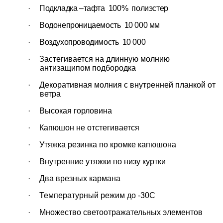
·
Подкладка –тафта 100% полиэстер
·
Водонепроницаемость 10 000 мм
·
Воздухопроводимость 10 000
·
Застегивается на длинную молнию
антизащипом подбородка
·
Декоративная молния с внутренней планкой от
ветра
·
Высокая горловина
·
Капюшон не отстегивается
·
Утяжка резинка по кромке капюшона
·
Внутренние утяжки по низу куртки
·
Два врезных кармана
·
Температурный режим до -30С
·
Множество светоотражательных элементов