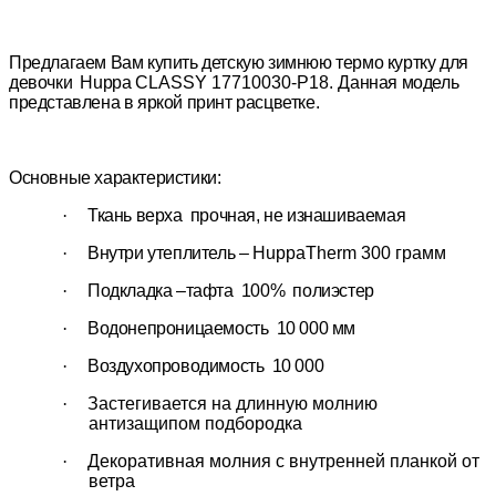
Предлагаем Вам купить детскую зимнюю термо куртку для
девочки
Huppa
CLASSY
17710030-P18.
Данная модель
представлена в яркой принт расцветке.
Основные характеристики:
·
Ткань верха прочная, не изнашиваемая
·
Внутри утеплитель –
HuppaTherm
300 грамм
·
Подкладка –тафта 100% полиэстер
·
Водонепроницаемость 10 000 мм
·
Воздухопроводимость 10 000
·
Застегивается на длинную молнию
антизащипом подбородка
·
Декоративная молния с внутренней планкой от
ветра